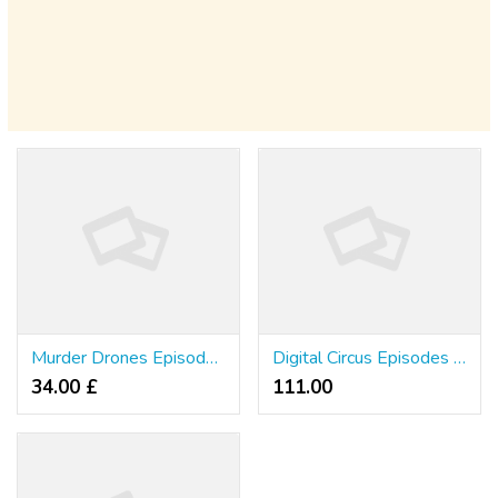
Murder Drones Episodes Complete Guide to Every Season and Key Moments
Digital Circus Episodes Reviews Highlights and Episode Guides for Viewers
34.00 £
111.00 ₹